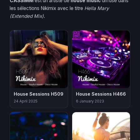
CASSIMM
est un artiste de
house music
diffusé dans
les sélections Nikimix avec le titre
Hella Mary
(Extended Mix)
.
House Sessions H509
House Sessions H466
24 April 2025
6 January 2023