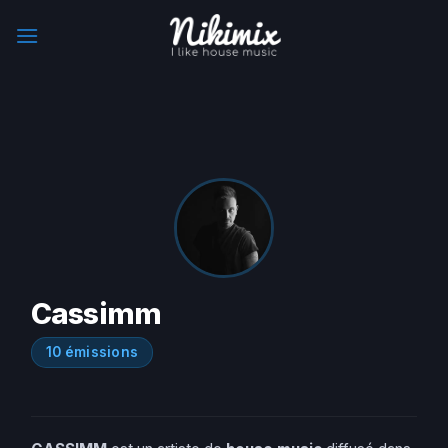
Skip
to
content
Cassimm
10 émissions