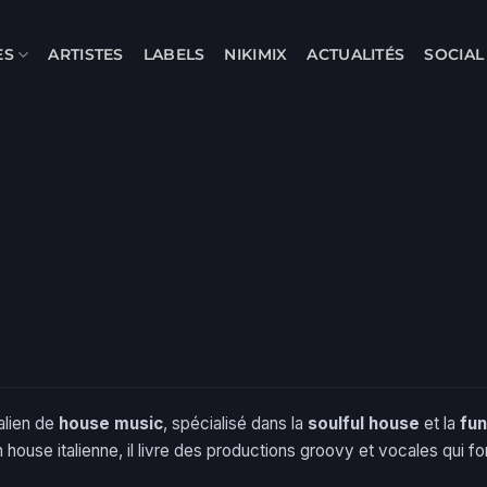
ES
ARTISTES
LABELS
NIKIMIX
ACTUALITÉS
SOCIA
alien de
house music
, spécialisé dans la
soulful house
et la
fu
n house italienne, il livre des productions groovy et vocales qui 