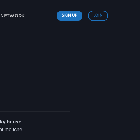
L NETWORK
SIGN UP
JOIN
nky house
.
font mouche