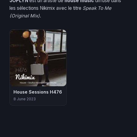
JOPLYN
est un artiste de
house music
diffusé dans
les sélections Nikimix avec le titre
Speak To Me
(Original Mix)
.
House Sessions H476
8 June 2023