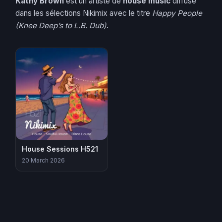
Kathy Brown
est un artiste de
house music
diffusé
dans les sélections Nikimix avec le titre
Happy People
(Knee Deep’s to L.B. Dub)
.
House Sessions H521
20 March 2026