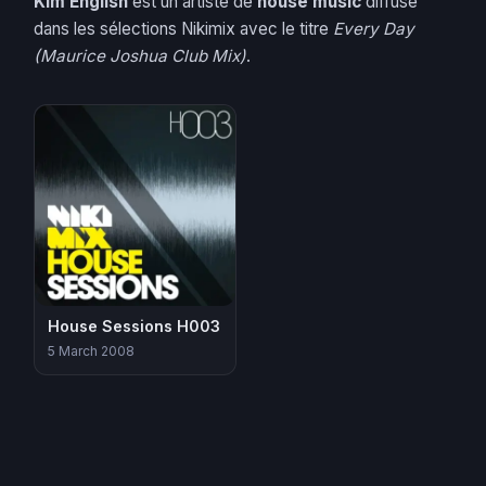
Kim English
est un artiste de
house music
diffusé
dans les sélections Nikimix avec le titre
Every Day
(Maurice Joshua Club Mix)
.
House Sessions H003
5 March 2008