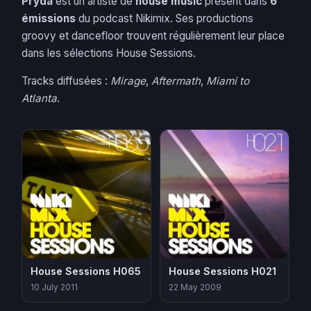
Pryda
est un artiste de
house music
présent dans
6
émissions
du podcast Nikimix. Ses productions
groovy et dancefloor trouvent régulièrement leur place
dans les sélections House Sessions.
Tracks diffusées :
Mirage
,
Aftermath
,
Miami to
Atlanta
.
House Sessions H065
House Sessions H021
10 July 2011
22 May 2009