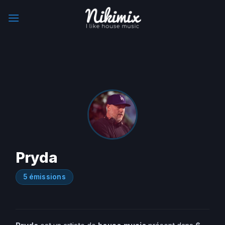
Skip
to
content
Pryda
5 émissions