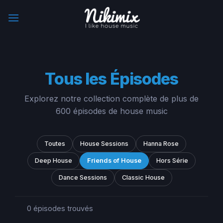
Skip
to
content
Tous les Épisodes
Explorez notre collection complète de plus de
600 épisodes de house music
Toutes
House Sessions
Hanna Rose
Deep House
Friends of House
Hors Série
Dance Sessions
Classic House
0
épisodes trouvés