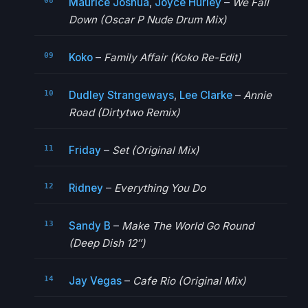
Maurice Joshua
,
Joyce Hurley
–
We Fall
Down (Oscar P Nude Drum Mix)
Koko
–
Family Affair (Koko Re-Edit)
Dudley Strangeways
,
Lee Clarke
–
Annie
Road (Dirtytwo Remix)
Friday
–
Set (Original Mix)
Ridney
–
Everything You Do
Sandy B
–
Make The World Go Round
(Deep Dish 12″)
Jay Vegas
–
Cafe Rio (Original Mix)