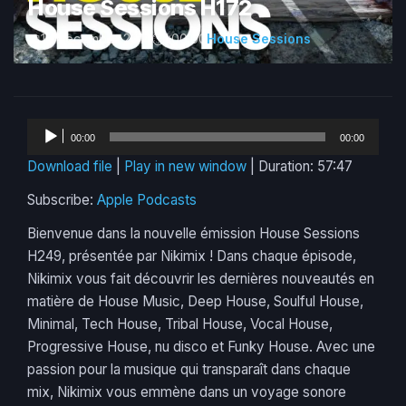
House Sessions H172
15 December 2014
1:00:00
House Sessions
Audio
00:00
00:00
Player
Download file
|
Play in new window
|
Duration: 57:47
Subscribe:
Apple Podcasts
Bienvenue dans la nouvelle émission House Sessions
H249, présentée par Nikimix ! Dans chaque épisode,
Nikimix vous fait découvrir les dernières nouveautés en
matière de House Music, Deep House, Soulful House,
Minimal, Tech House, Tribal House, Vocal House,
Progressive House, nu disco et Funky House. Avec une
passion pour la musique qui transparaît dans chaque
mix, Nikimix vous emmène dans un voyage sonore