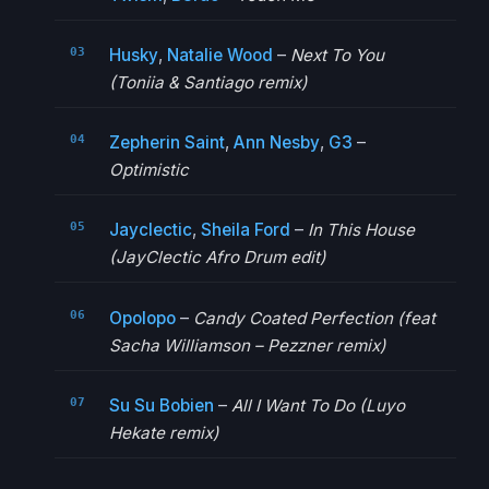
Husky
,
Natalie Wood
–
Next To You
(Toniia & Santiago remix)
Zepherin Saint
,
Ann Nesby
,
G3
–
Optimistic
Jayclectic
,
Sheila Ford
–
In This House
(JayClectic Afro Drum edit)
Opolopo
–
Candy Coated Perfection (feat
Sacha Williamson – Pezzner remix)
Su Su Bobien
–
All I Want To Do (Luyo
Hekate remix)