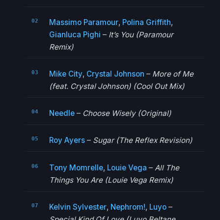
Massimo Paramour
,
Polina Griffith
,
Gianluca Pighi
–
It’s You (Paramour
Remix)
Mike City
,
Crystal Johnson
–
More of Me
(feat. Crystal Johnson) (Cool Out Mix)
Needle
–
Choose Wisely (Original)
Roy Ayers
–
Sugar (The Reflex Revision)
Tony Momrelle
,
Louie Vega
–
All The
Things You Are (Louie Vega Remix)
Kelvin Sylvester
,
Nephrom!
,
Luyo
–
Special Kind Of Love (Luyo Beltane