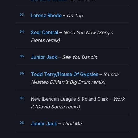
Lorenz Rhode
–
On Top
Soul Central
–
Need You Now (Sergio
Flores remix)
Junior Jack
–
See You Dancin
Todd Terry/House Of Gypsies
–
Samba
(Matteo DiMarr’s Big Drum remix)
New Iberican League & Roland Clark –
Work
It (David Souza remix)
Junior Jack
–
Thrill Me