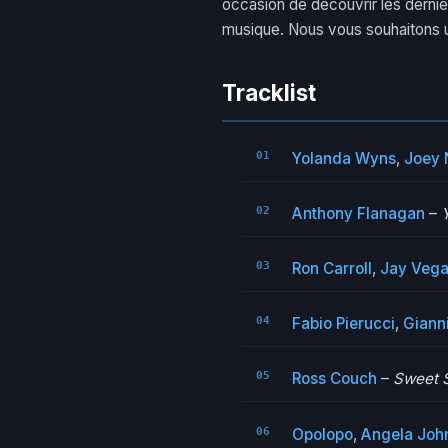
occasion de découvrir les dernie
musique. Nous vous souhaitons 
Tracklist
Yolanda Wyns
,
Joey 
Anthony Flanagan
–
Ron Carroll
,
Jay Veg
Fabio Pierucci
,
Gianni
Ross Couch
–
Sweet S
Opolopo
,
Angela Joh