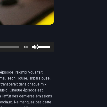
Use
00:00
Up/Down
Arrow
keys
to
pisode, Nikimix vous fait
increase
mal, Tech House, Tribal House,
or
transparaît dans chaque mix,
decrease
Music. Chaque épisode est
volume.
 l’affût des dernières émissions
x sociaux. Ne manquez pas cette