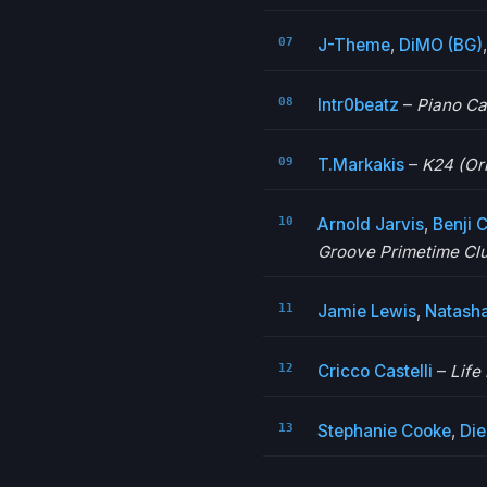
J-Theme
,
DiMO (BG)
Intr0beatz
–
Piano Ca
T.Markakis
–
K24 (Ori
Arnold Jarvis
,
Benji 
Groove Primetime Clu
Jamie Lewis
,
Natasha
Cricco Castelli
–
Life
Stephanie Cooke
,
Die