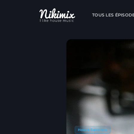
Skip
to
TOUS LES ÉPISOD
content
House Sessions