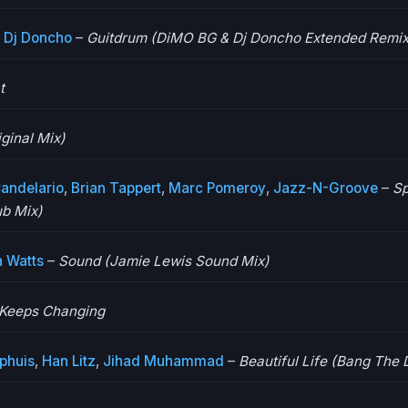
,
Dj Doncho
–
Guitdrum (DiMO BG & Dj Doncho Extended Remix
t
ginal Mix)
Candelario
,
Brian Tappert
,
Marc Pomeroy
,
Jazz-N-Groove
–
Sp
b Mix)
 Watts
–
Sound (Jamie Lewis Sound Mix)
 Keeps Changing
phuis
,
Han Litz
,
Jihad Muhammad
–
Beautiful Life (Bang The