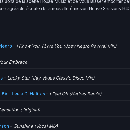
rs sons de la scène House Music et de vous laisser emporter par 
une agréable écoute de la nouvelle émission House Sessions H45
Negro
–
I Know You, I Live You (Joey Negro Revival Mix)
Your Embrace
as
–
Lucky Star (Jay Vegas Classic Disco Mix)
 Bini
,
Leela D
,
Hatiras
–
I Feel Oh (Hatiras Remix)
ensation (Original)
nson
–
Sunshine (Vocal Mix)