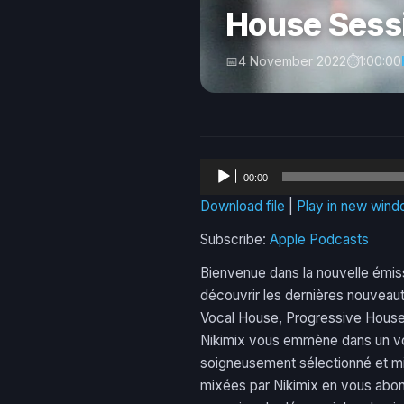
House Sess
4 November 2022
1:00:00
Audio
00:00
Player
Download file
|
Play in new win
Subscribe:
Apple Podcasts
Bienvenue dans la nouvelle émis
découvrir les dernières nouveau
Vocal House, Progressive House,
Nikimix vous emmène dans un voy
soigneusement sélectionné et mix
mixées par Nikimix en vous abon