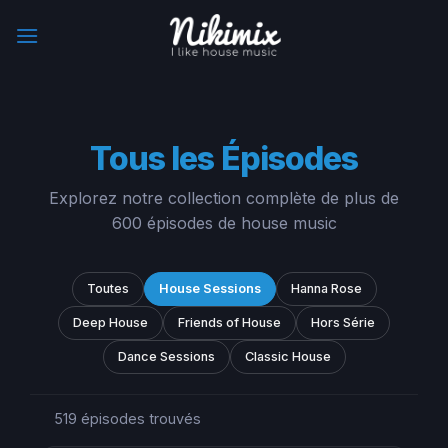
Skip
to
content
Tous les Épisodes
Explorez notre collection complète de plus de
600 épisodes de house music
Toutes
House Sessions
Hanna Rose
Deep House
Friends of House
Hors Série
Dance Sessions
Classic House
519
épisodes trouvés