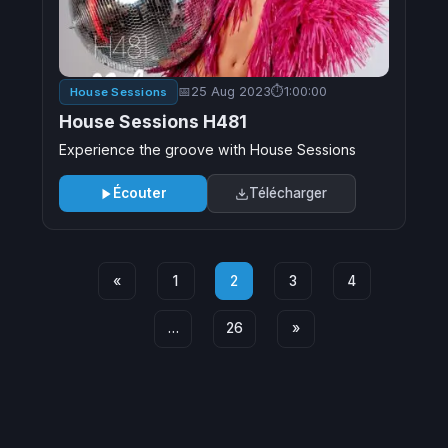
25 Aug 2023
1:00:00
House Sessions
House Sessions H481
Experience the groove with House Sessions
Écouter
Télécharger
«
1
2
3
4
…
26
»