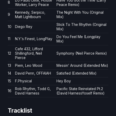
DJ Paulo Leite, House
Have You Got the Time (Larry
8
Worker, Larry Peace
Peace Remix)
Kennedy, Serpico,
The Night With You (Original
9
Matt Lightbourn
Mix)
Stick To The Rhythm (Original
10
Diego Rey
Mix)
Do You Feel Me (Longplay
11
N.Y.’s Finest, LongPlay
Mix)
Cafe 432, Lifford
12
Shillingford, Neil
Symphony (Neil Pierce Remix)
Pierce
13
Piem, Leo Wood
Messin’ Around (Extended Mix)
14
David Penn, OFFAIAH
Satisfied (Extended Mix)
15
F.Physical
Hey Boy
Rob Rhythm, Todd G,
Pacific State Reinstated Pt.2
16
David Harness
(David HarnessYoself Remix)
Tracklist