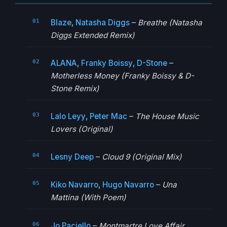
Blaze
,
Natasha Diggs
–
Breathe (Natasha
Diggs Extended Remix)
ALANA
,
Franky Boissy
,
D-Stone
–
Motherless Money (Franky Boissy & D-
Stone Remix)
Lalo Leyy
,
Peter Mac
–
The House Music
Lovers (Original)
Lesny Deep
–
Cloud 9 (Original Mix)
Kiko Navarro
,
Hugo Navarro
–
Una
Mattina (With Poem)
Jo Paciello
–
Montmartre Love Affair