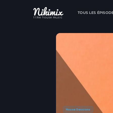
Skip
to
TOUS LES ÉPISOD
content
House Sessions