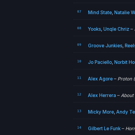
Mind State
,
Natalie 
Yooks
,
Unqle Chriz
–
Groove Junkies
,
Reel
Jo Paciello
,
Norbit H
Alex Agore
–
Proton (
Alex Herrera
–
About
Micky More
,
Andy Te
Gilbert Le Funk
–
Horn