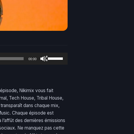
Use
00:00
Up/Down
Arrow
keys
to
pisode, Nikimix vous fait
increase
mal, Tech House, Tribal House,
or
transparaît dans chaque mix,
decrease
Music. Chaque épisode est
volume.
 l’affût des dernières émissions
x sociaux. Ne manquez pas cette