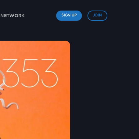
L NETWORK
SIGN UP
JOIN