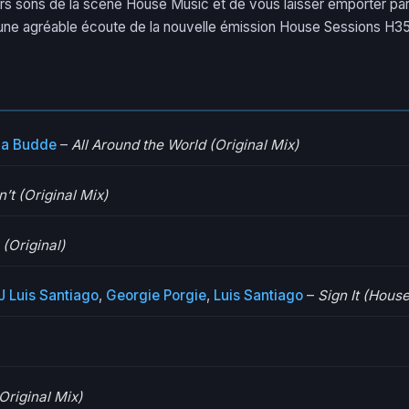
rs sons de la scène House Music et de vous laisser emporter par 
une agréable écoute de la nouvelle émission House Sessions H35
na Budde
–
All Around the World (Original Mix)
n’t (Original Mix)
(Original)
J Luis Santiago
,
Georgie Porgie
,
Luis Santiago
–
Sign It (Hous
Original Mix)