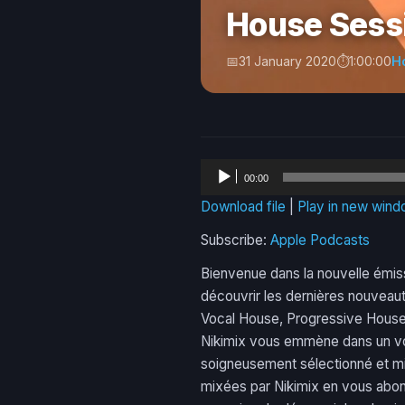
House Sess
31 January 2020
1:00:00
H
Audio
00:00
Player
Download file
|
Play in new win
Subscribe:
Apple Podcasts
Bienvenue dans la nouvelle émis
découvrir les dernières nouveau
Vocal House, Progressive House,
Nikimix vous emmène dans un voy
soigneusement sélectionné et mix
mixées par Nikimix en vous abon