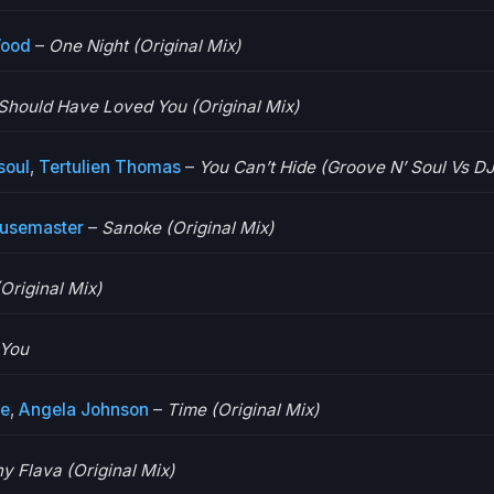
Wood
–
One Night (Original Mix)
Should Have Loved You (Original Mix)
soul
,
Tertulien Thomas
–
You Can’t Hide (Groove N’ Soul Vs D
ousemaster
–
Sanoke (Original Mix)
Original Mix)
 You
e
,
Angela Johnson
–
Time (Original Mix)
y Flava (Original Mix)