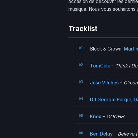
occasion de découvrir les dernie
musique. Nous vous souhaitons 
Tracklist
Block & Crown,
Marti
TomCole
–
Think I Do
Jose Vilches
–
C’mon 
DJ Georgie Porgie
,
D
Knox
–
OOOHH
Ben Delay
–
Believe (